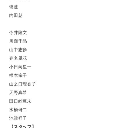
瑛蓮
内田慈
今井隆文
川面千晶
山中志歩
春名風花
小日向星一
根本宗子
山之口理香子
天野真希
田口紗亜未
水橋研二
池津祥子
【スタッフ】