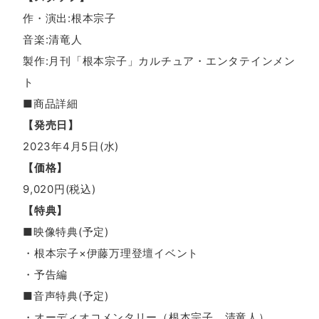
作・演出:根本宗子
音楽:清竜人
製作:月刊「根本宗子」カルチュア・エンタテインメン
ト
■商品詳細
【発売⽇】
2023年4⽉5⽇(⽔)
【価格】
9,020円(税込)
【特典】
■映像特典(予定)
・根本宗子×伊藤万理登壇イベント
・予告編
■音声特典(予定)
・オーディオコメンタリー（根本宗子、清竜人）