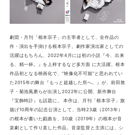
劇団・月刊「根本宗子」の主宰者として、全作品の
作・演出を手掛ける根本宗子。劇作家演出家としての
活躍はもちろん、2022年4月には初の小説『今、出来
る、精一杯。』を上梓するなど多方面 に大活躍。根本
作品初となる映画化で、“映像化不可能”と思われてい
た2015年の舞台『もっと超越した所へ。』が、前田敦
子・菊池風磨らが出演し2022年に公開、新作舞台
『宝飾時計』も話題に。 本作は、月刊「根本宗子」旗
揚げ10周年の記念公演として、当時23歳（2013年）
の根本が書いた戯曲を、30歳（2019年）の根本が音
楽劇として作り直した作品。音楽監督と主演には、シ