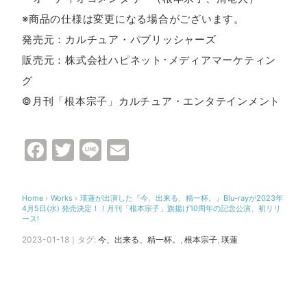
※商品の仕様は変更になる場合がございます。
発売元：カルチュア・パブリッシャーズ
販売元：株式会社ハピネット･メディアマーケティン
グ
©月刊「根本宗子」カルチュア・エンタテインメント
Facebook
Twitter
Line
Email
Home
›
Works
›
瑛蓮が出演した『今、出来る、精一杯。』Blu-rayが2023年
4⽉5⽇(⽔) 発売決定！！月刊「根本宗子」旗揚げ10周年の記念公演、初リリ
ース!
2023-01-18｜タグ:
今、出来る、精一杯。
,
根本宗子
,
瑛蓮